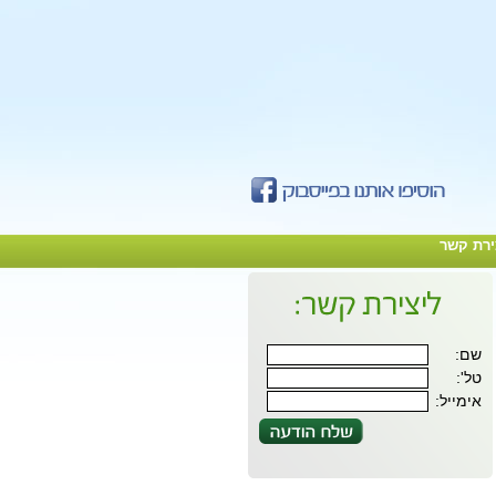
ירת קשר
שם:
טל':
אימייל: