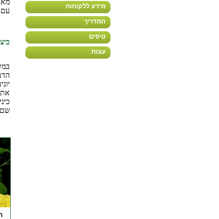
מאו
מידע ללקוחות
עם 
המדריך
טיפים
כיצ
עצות
במק
הדבר
יונ
אתם
כינ
שם ה
ר